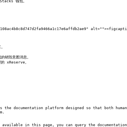
tacks 钱包。

108ac4b8c8d747d2fa9466a1c17e6affdb2ae9" alt=""><figcapti
。

成的销毁意图消息。

xReserve。

s the documentation platform designed so that both human
m.

 available in this page, you can query the documentation