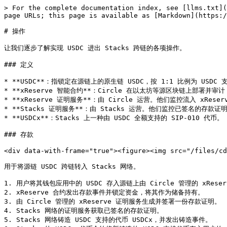
> For the complete documentation index, see [llms.txt](
page URLs; this page is available as [Markdown](https:/
# 操作

让我们逐步了解实现 USDC 进出 Stacks 跨链的各项操作。

### 定义

* **USDC**：指锁定在源链上的原生链 USDC，按 1:1 比例为 USDC
* **xReserve 智能合约**：Circle 在以太坊等源区块链上部署并审计
* **xReserve 证明服务**：由 Circle 运营。他们监控流入 xRe
* **Stacks 证明服务**：由 Stacks 运营。他们监控已签名的存款证
* **USDCx**：Stacks 上一种由 USDC 全额支持的 SIP-010 代币。

### 存款

<div data-with-frame="true"><figure><img src="/files/cd
用于将源链 USDC 跨链转入 Stacks 网络。

1. 用户将其钱包应用中的 USDC 存入源链上由 Circle 管理的 xReser
2. xReserve 合约发出存款事件并锁定资金，将其作为储备持有。

3. 由 Circle 管理的 xReserve 证明服务生成并签署一份存款证明。

4. Stacks 网络的证明服务获取已签名的存款证明。

5. Stacks 网络铸造 USDC 支持的代币 USDCx，并发出铸造事件。
