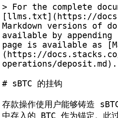
> For the complete docu
[llms.txt](https://docs
Markdown versions of do
available by appending 
page is available as [M
(https://docs.stacks.co
operations/deposit.md).

# sBTC 的挂钩

存款操作使用户能够铸造 sB
中存入的 BTC 作为锚定。